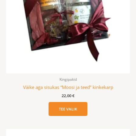
Kingipakid
Väike aga sisukas “Moosi ja teed” kinkekarp
22,00
€
TEE VALIK