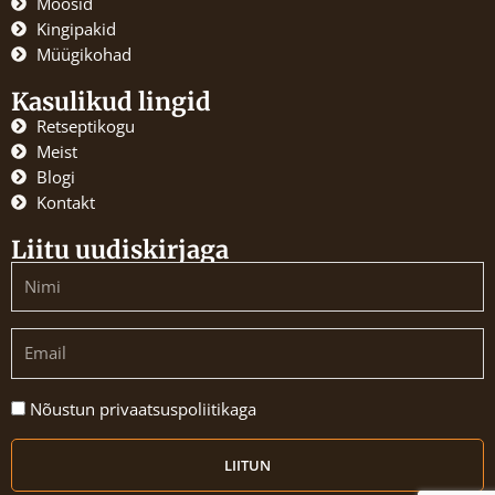
Moosid
o
r
Kingipakid
k
a
Müügikohad
m
Kasulikud lingid
Retseptikogu
Meist
Blogi
Kontakt
Liitu uudiskirjaga
Name
Email
Nõustun
Nõustun privaatsuspoliitikaga
privaatsuspoliitikaga
LIITUN