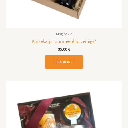
Kingipakid
Kinkekarp “Gurmeeõhtu veiniga”
35,00
€
LISA KORVI