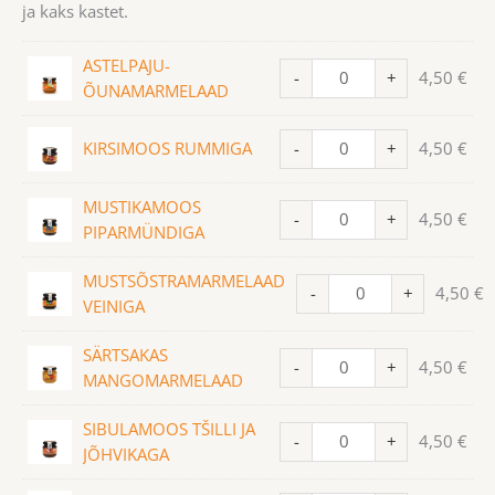
ja kaks kastet.
ASTELPAJU-
-
+
4,50
€
ÕUNAMARMELAAD
KIRSIMOOS RUMMIGA
-
+
4,50
€
MUSTIKAMOOS
-
+
4,50
€
PIPARMÜNDIGA
MUSTSÕSTRAMARMELAAD
-
+
4,50
€
VEINIGA
SÄRTSAKAS
-
+
4,50
€
MANGOMARMELAAD
SIBULAMOOS TŠILLI JA
-
+
4,50
€
JÕHVIKAGA