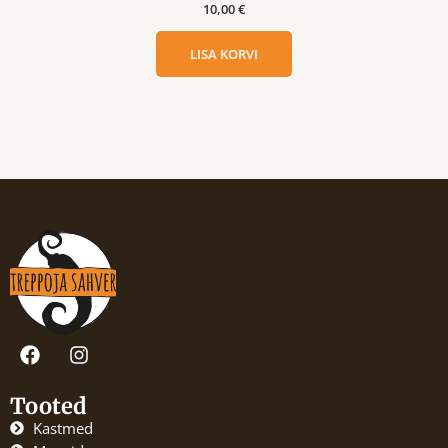
10,00
€
LISA KORVI
F
I
a
n
c
s
e
t
Tooted
b
a
Kastmed
o
g