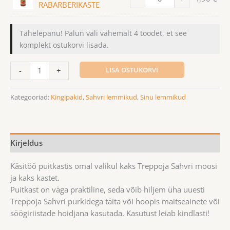
RABARBERIKASTE
Tähelepanu! Palun vali vähemalt 4 toodet, et see
komplekt ostukorvi lisada.
LISA OSTUKORVI
-
+
Kategooriad:
Kingipakid
,
Sahvri lemmikud
,
Sinu lemmikud
Kirjeldus
Käsitöö puitkastis omal valikul kaks Treppoja Sahvri moosi
ja kaks kastet.
Puitkast on väga praktiline, seda võib hiljem üha uuesti
Treppoja Sahvri purkidega täita või hoopis maitseainete või
söögiriistade hoidjana kasutada. Kasutust leiab kindlasti!