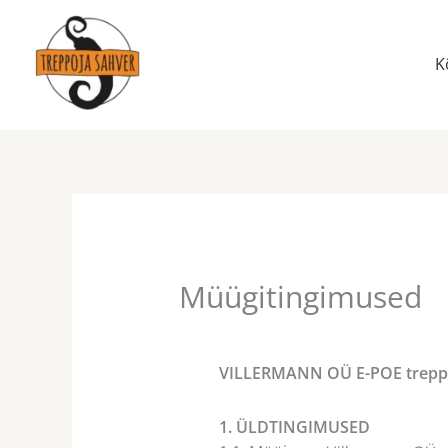
Skip
to
content
K
Müügitingimused
VILLERMANN OÜ E-POE trep
1. ÜLDTINGIMUSED