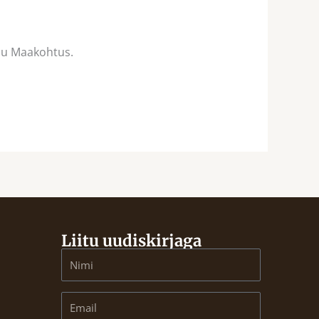
rju Maakohtus.
Liitu uudiskirjaga
Name
Email