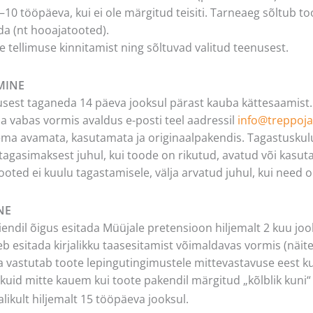
10 tööpäeva, kui ei ole märgitud teisiti. Tarneaeg sõltub to
da (nt hooajatooted).
 tellimuse kinnitamist ning sõltuvad valitud teenusest.
MINE
imusest taganeda 14 päeva jooksul pärast kauba kättesaamist.
a vabas vormis avaldus e-posti teel aadressil
info@treppoja
ema avamata, kasutamata ja originaalpakendis. Tagastuskulu
tagasimaksest juhul, kui toode on rikutud, avatud või kasut
 tooted ei kuulu tagastamisele, välja arvatud juhul, kui need
NE
endil õigus esitada Müüjale pretensioon hiljemalt 2 kuu jo
b esitada kirjalikku taasesitamist võimaldavas vormis (näite
astutab toote lepingutingimustele mittevastavuse eest kun
kuid mitte kauem kui toote pakendil märgitud „kõlblik kuni
jalikult hiljemalt 15 tööpäeva jooksul.