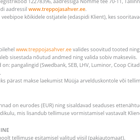
 registrikood 12278396, aadressiga Nõmme tee 70-11, Tallinn,
di aadressil
www.treppojasahver.ee
.
eebipoe kõikidele ostjatele (edaspidi Klient), kes sooritavad 
bilehel
www.treppojasahver.ee
valides soovitud tooted ning
tuleb sisestada nõutud andmed ning valida sobiv makseviis.
d on: pangalingid (Swedbank, SEB, LHV, Luminor, Coop Citad
.
tuks pärast makse laekumist Müüja arvelduskontole või telli
hinnad on eurodes (EUR) ning sisaldavad seaduses ettenäht
dikulu, mis lisandub tellimuse vormistamisel vastavalt Kliendi
MINE
oolt tellimuse esitamisel valitud viisil (pakiautomaat).