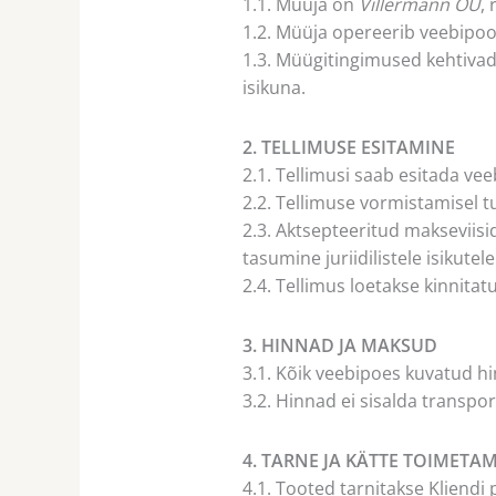
1.1. Müüja on
Villermann OÜ
,
1.2. Müüja opereerib veebipoo
1.3. Müügitingimused kehtivad v
isikuna.
2. TELLIMUSE ESITAMINE
2.1. Tellimusi saab esitada vee
2.2. Tellimuse vormistamisel 
2.3. Aktsepteeritud makseviisi
tasumine juriidilistele isikutele
2.4. Tellimus loetakse kinnita
3. HINNAD JA MAKSUD
3.1. Kõik veebipoes kuvatud 
3.2. Hinnad ei sisalda transpor
4. TARNE JA KÄTTE TOIMETA
4.1. Tooted tarnitakse Kliendi p