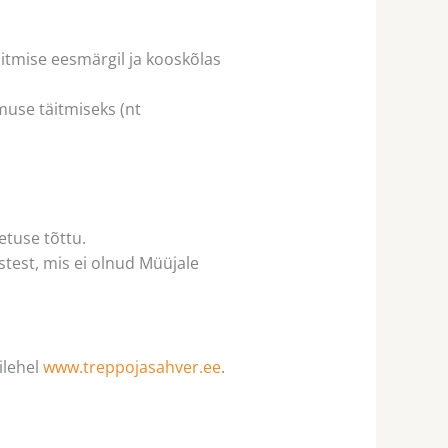
äitmise eesmärgil ja kooskõlas
imuse täitmiseks (nt
etuse tõttu.
stest, mis ei olnud Müüjale
ilehel
www.treppojasahver.ee
.