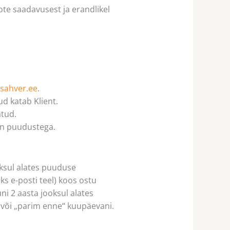
ote saadavusest ja erandlikel
sahver.ee
.
d katab Klient.
atud.
 on puudustega.
oksul alates puuduse
ks e-posti teel) koos ostu
i 2 aasta jooksul alates
“ või „parim enne“ kuupäevani.