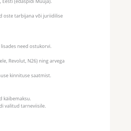
 Eesti (edaspidi Müüja).
oste tarbijana või juriidilise
 lisades need ostukorvi.
ele, Revolut, N26) ning arvega
muse kinnituse saatmist.
ud käibemaksu.
 valitud tarneviisile.