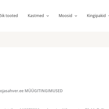
õik tooted
Kastmed
Moosid
Kingipakid
pojasahver.ee MÜÜGITINGIMUSED