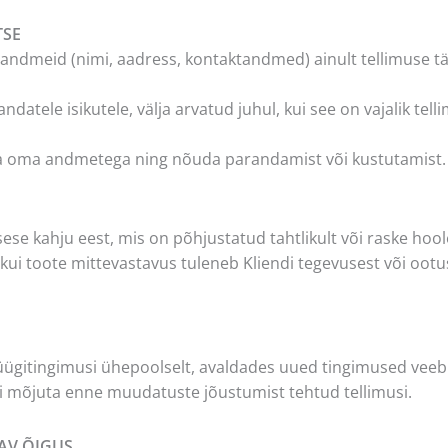
TSE
kuandmeid (nimi, aadress, kontaktandmed) ainult tellimuse t
datele isikutele, välja arvatud juhul, kui see on vajalik tell
uda oma andmetega ning nõuda parandamist või kustutamist.
ese kahju eest, mis on põhjustatud tahtlikult või raske hool
, kui toote mittevastavus tuleneb Kliendi tegevusest või ootu
üügitingimusi ühepoolselt, avaldades uued tingimused veeb
i mõjuta enne muudatuste jõustumist tehtud tellimusi.
AV ÕIGUS