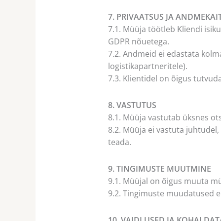
7. PRIVAATSUS JA ANDMEKAI
7.1. Müüja töötleb Kliendi isi
GDPR nõuetega.
7.2. Andmeid ei edastata kolman
logistikapartneritele).
7.3. Klientidel on õigus tutv
8. VASTUTUS
8.1. Müüja vastutab üksnes ots
8.2. Müüja ei vastuta juhtudel
teada.
9. TINGIMUSTE MUUTMINE
9.1. Müüjal on õigus muuta m
9.2. Tingimuste muudatused e
10. VAIDLUSED JA KOHALDAT