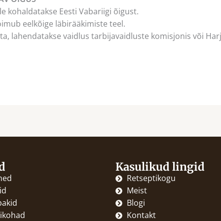
e kohaldatakse Eesti Vabariigi õigust.
imub eelkõige läbirääkimiste teel.
ata, lahendatakse vaidlus tarbijavaidluste komisjonis või Ha
d
Kasulikud lingid
med
Retseptikogu
id
Meist
pakid
Blogi
ikohad
Kontakt