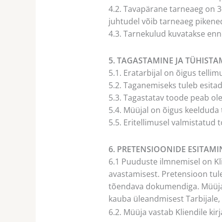
4.2. Tavapärane tarneaeg on 3–
juhtudel võib tarneaeg pikene
4.3. Tarnekulud kuvatakse enne
5. TAGASTAMINE JA TÜHISTA
5.1. Eratarbijal on õigus tell
5.2. Taganemiseks tuleb esitad
5.3. Tagastatav toode peab ol
5.4. Müüjal on õigus keelduda 
5.5. Eritellimusel valmistatud
6. PRETENSIOONIDE ESITAMI
6.1 Puuduste ilmnemisel on Kli
avastamisest. Pretensioon tule
tõendava dokumendiga. Müüja v
kauba üleandmisest Tarbijale, 
6.2. Müüja vastab Kliendile kir