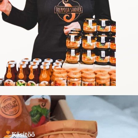
Käsitöö