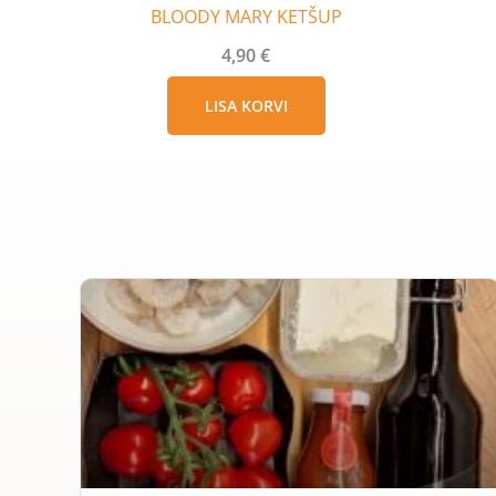
BLOODY MARY KETŠUP
4,90
€
LISA KORVI