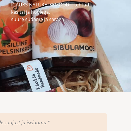
IGAÜKS NATUKE ISEMOODI - tehtud
käsitsi ja hoolega,
suure südame ja säraga
e soojust ja iseloomu."