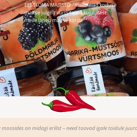
EESTI OMA MAITSED - meilt leiad koduse
maitse julgelt vürtsitatud kujul, sest
meile läheb maitse korda
 moosides on midagi erilist – need toovad igale toidule juurd