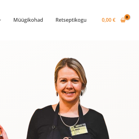
Müügikohad
Retseptikogu
0,00
€