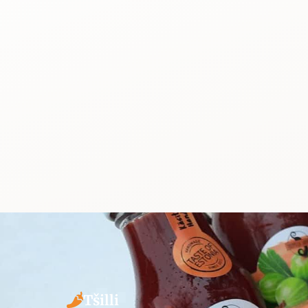
Tšilli