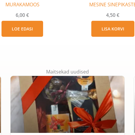
MURAKAMOOS
MESINE SINEPIKAST
6,00
€
4,50
€
LOE EDASI
LISA KORVI
Maitsekad uudised