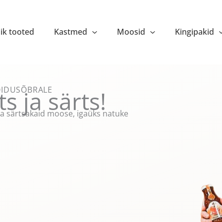
ik tooted
Kastmed
Moosid
Kingipakid
OIDUSÕBRALE
s ja särts!
 ja särtsakaid moose, igaüks natuke