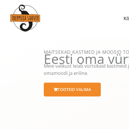
Skip
to
content
Kõ
MAITSEKAD KASTMED JA MOOSID T
Eesti oma vürt
Meie valikust leiab vürtsikaid kastmeid
omamoodi ja eriline.
TOOTEID VALIMA