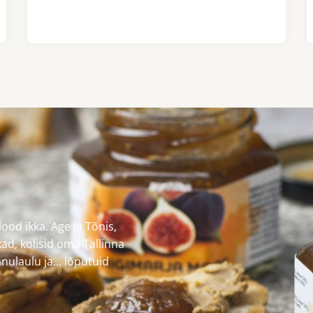
ood ikka. Age ja Tõnis,
d, kolisid oma Tallinna
innulaulu ja… lõputuid