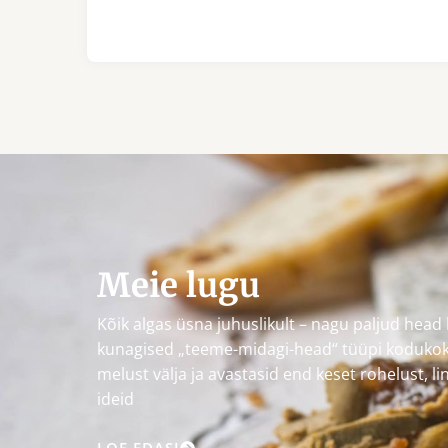
Meie lugu
Kõik algas üsna juhuslikult – nagu paljud head l
kunagised „teeme-midagi-head“ tüüpi kodukoka
melust välja ja avastasid end keset rohelust, l
ideid
LOE EDASI