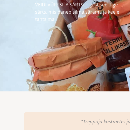
VEIDI VÜRTSI JA SÄRTSU - just see õige
särts, mis paneb silma särama ja keele
tantsima
"Treppoja kastmetes ja