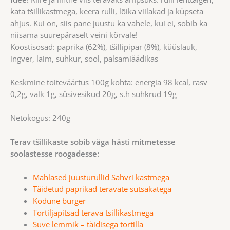
kata tšillikastmega, keera rulli, lõika viilakad ja küpseta
ahjus. Kui on, siis pane juustu ka vahele, kui ei, sobib ka
niisama suurepäraselt veini kõrvale!
Koostisosad: paprika (62%), tšillipipar (8%), küüslauk,
ingver, laim, suhkur, sool, palsamiäädikas
Keskmine toiteväärtus 100g kohta: energia 98 kcal, rasv
0,2g, valk 1g, süsivesikud 20g, s.h suhkrud 19g
Netokogus: 240g
Terav tšillikaste sobib väga hästi mitmetesse
soolastesse roogadesse:
Mahlased juusturullid Sahvri kastmega
Täidetud paprikad teravate sutsakatega
Kodune burger
Tortiljapitsad terava tsillikastmega
Suve lemmik – täidisega tortilla