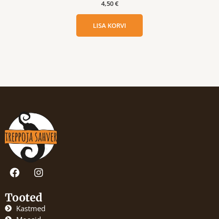
4,50
€
LISA KORVI
F
I
a
n
c
s
e
t
Tooted
b
a
Kastmed
o
g