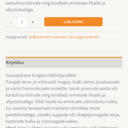
kartuliroa kõrvale ning kindlasti erinevate lihade ja
ahjutoitudega.
LISA KORVI
-
+
Kategooriad:
Grillkastmed
,
Kastmed
,
Särtsuga kastmed
Kirjeldus
Suurepärane kingitus tšillisõpradele
Parajalt terav ja mõnusalt magus, lisab särtsu juustusaiale
ja vürtsi hommikusele omletile, tasub proovida pasta või
kartuliroa kõrvale ning kindlasti erinevate lihade ja
ahjutoitudega. Võib lisada ka erinevate valmistoitu hulka,
kui soovite teravamaid maitseid võrreldes teiste
pereliikmetega, näiteks suppide või ühepajaroogade sisse,
kastmete hulka ja riisiroogade sekka.
Idee!
Kiire ja lihtne viis teravaks ampsuks: rulli lehttaigen,