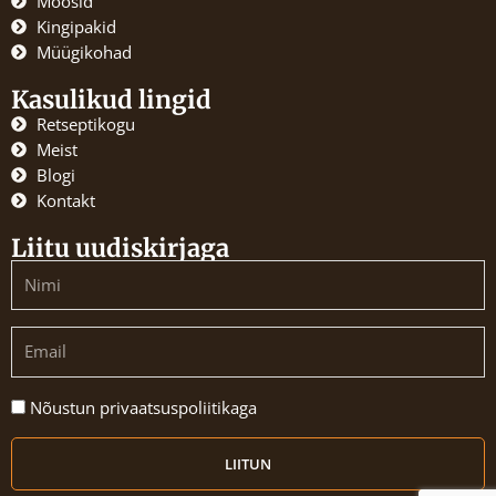
Moosid
o
r
Kingipakid
k
a
Müügikohad
m
Kasulikud lingid
Retseptikogu
Meist
Blogi
Kontakt
Liitu uudiskirjaga
Name
Email
Nõustun
Nõustun privaatsuspoliitikaga
privaatsuspoliitikaga
LIITUN