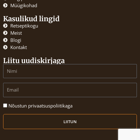
k
a
Müügikohad
m
Kasulikud lingid
Retseptikogu
Meist
Blogi
Kontakt
Liitu uudiskirjaga
Name
Email
Nõustun
Nõustun privaatsuspoliitikaga
privaatsuspoliitikaga
LIITUN