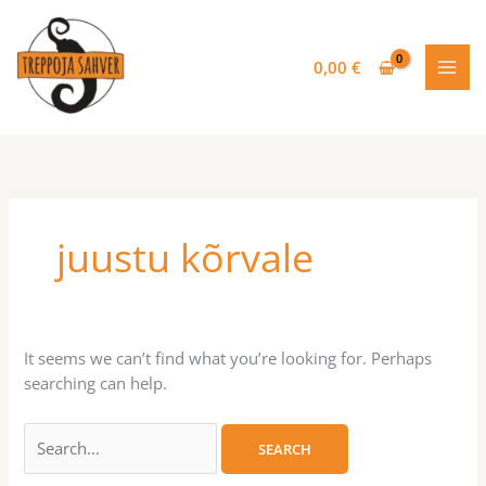
Skip
Search
O
to
for:
t
content
0,00
€
s
i
juustu kõrvale
It seems we can’t find what you’re looking for. Perhaps
searching can help.