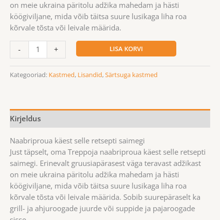
on meie ukraina päritolu adžika mahedam ja hästi
köögiviljane, mida võib täitsa suure lusikaga liha roa
kõrvale tõsta või leivale määrida.
LISA KORVI
-
+
Kategooriad:
Kastmed
,
Lisandid
,
Särtsuga kastmed
Kirjeldus
Naabriproua käest selle retsepti saimegi
Just täpselt, oma Treppoja naabriproua käest selle retsepti
saimegi. Erinevalt gruusiapärasest väga teravast adžikast
on meie ukraina päritolu adžika mahedam ja hästi
köögiviljane, mida võib täitsa suure lusikaga liha roa
kõrvale tõsta või leivale määrida. Sobib suurepäraselt ka
grill- ja ahjuroogade juurde või suppide ja pajaroogade
sisse.