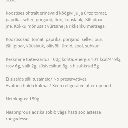
Koostises ohtralt erinevaid köögivilju ja ürte: tomat,
paprika, seller, porgand, õun, küüslauk, tšillipipar
jne. Kokku mõnusalt vürtsine ja rikkaliku maitsega.
Koostisosad: tomat, paprika, porgand, seller, õun,
tšillipipar, küüslauk, oliivõli, ürdid, sool, suhkur
Keskmine toiteväärtus 100g kohta: energia 101 kcal/419kj,
rasv 6g, valk 2g, süsivesikud 8g, s.h suhkrud 5g
Ei sisalda säilitusaineid/ No preservatives
Avatuna hoida külmas/ Keep refigerated after opened
Netokogus: 180g
Naabriproua adžika sobib väga hästi soolastesse
roogadesse: