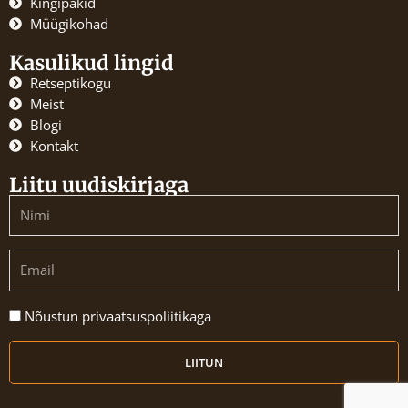
Kingipakid
k
a
Müügikohad
m
Kasulikud lingid
Retseptikogu
Meist
Blogi
Kontakt
Liitu uudiskirjaga
Name
Email
Nõustun
Nõustun privaatsuspoliitikaga
privaatsuspoliitikaga
LIITUN