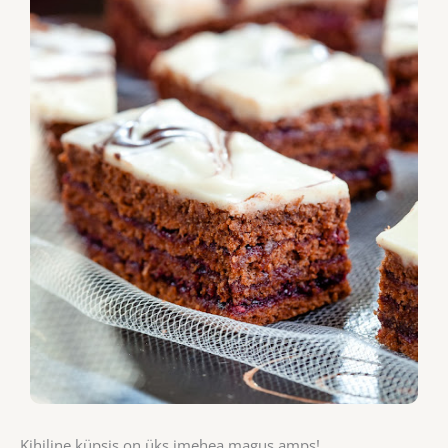
Kihiline küpsis on üks imehea magus amps!