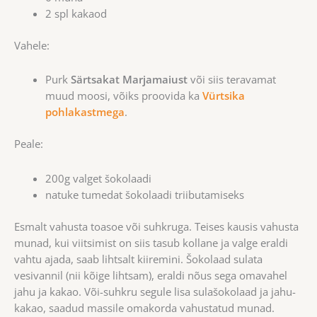
2 spl kakaod
Vahele:
Purk
Särtsakat Marjamaiust
või siis teravamat
muud moosi, võiks proovida ka
Vürtsika
pohlakastmega
.
Peale:
200g valget šokolaadi
natuke tumedat šokolaadi triibutamiseks
Esmalt vahusta toasoe või suhkruga. Teises kausis vahusta
munad, kui viitsimist on siis tasub kollane ja valge eraldi
vahtu ajada, saab lihtsalt kiiremini. Šokolaad sulata
vesivannil (nii kõige lihtsam), eraldi nõus sega omavahel
jahu ja kakao. Või-suhkru segule lisa sulašokolaad ja jahu-
kakao, saadud massile omakorda vahustatud munad.