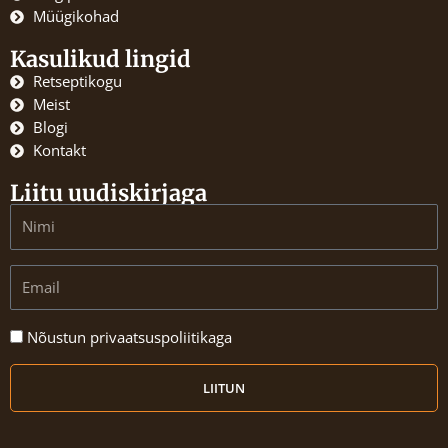
k
a
Müügikohad
m
Kasulikud lingid
Retseptikogu
Meist
Blogi
Kontakt
Liitu uudiskirjaga
Name
Email
Nõustun
Nõustun privaatsuspoliitikaga
privaatsuspoliitikaga
LIITUN