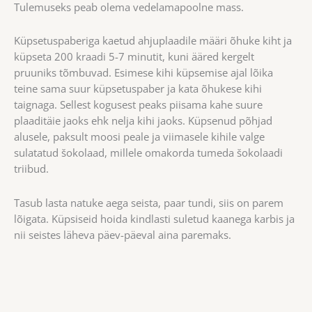
Tulemuseks peab olema vedelamapoolne mass.
Küpsetuspaberiga kaetud ahjuplaadile määri õhuke kiht ja
küpseta 200 kraadi 5-7 minutit, kuni ääred kergelt
pruuniks tõmbuvad. Esimese kihi küpsemise ajal lõika
teine sama suur küpsetuspaber ja kata õhukese kihi
taignaga. Sellest kogusest peaks piisama kahe suure
plaaditäie jaoks ehk nelja kihi jaoks. Küpsenud põhjad
alusele, paksult moosi peale ja viimasele kihile valge
sulatatud šokolaad, millele omakorda tumeda šokolaadi
triibud.
Tasub lasta natuke aega seista, paar tundi, siis on parem
lõigata. Küpsiseid hoida kindlasti suletud kaanega karbis ja
nii seistes läheva päev-päeval aina paremaks.