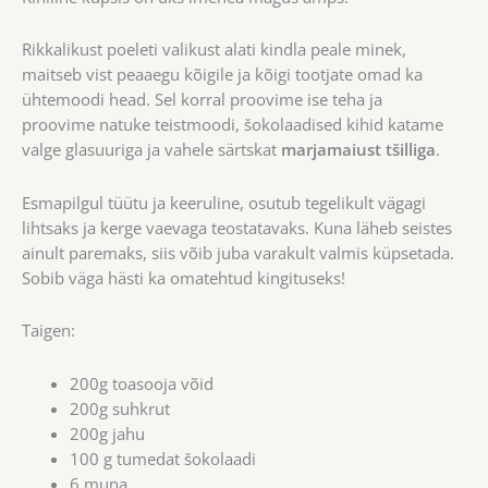
Rikkalikust poeleti valikust alati kindla peale minek,
maitseb vist peaaegu kõigile ja kõigi tootjate omad ka
ühtemoodi head. Sel korral proovime ise teha ja
proovime natuke teistmoodi, šokolaadised kihid katame
valge glasuuriga ja vahele särtskat
marjamaiust tšilliga
.
Esmapilgul tüütu ja keeruline, osutub tegelikult vägagi
lihtsaks ja kerge vaevaga teostatavaks. Kuna läheb seistes
ainult paremaks, siis võib juba varakult valmis küpsetada.
Sobib väga hästi ka omatehtud kingituseks!
Taigen:
200g toasooja võid
200g suhkrut
200g jahu
100 g tumedat šokolaadi
6 muna