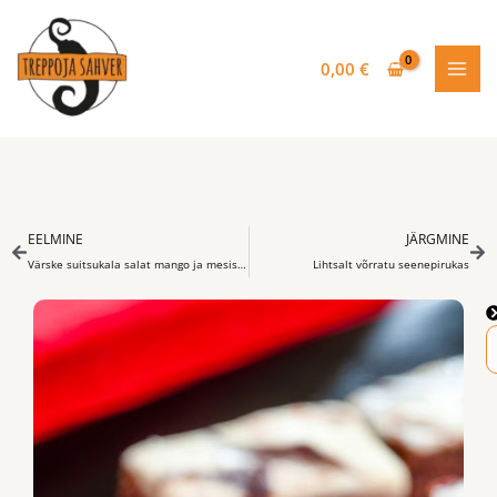
Skip
to
content
0,00
€
Prev
Nex
EELMINE
JÄRGMINE
Värske suitsukala salat mango ja mesise kastmega
Lihtsalt võrratu seenepirukas
S