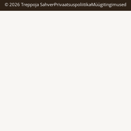
© 2026 Treppoja Sahver
Privaatsuspoliitika
Müügitingimused