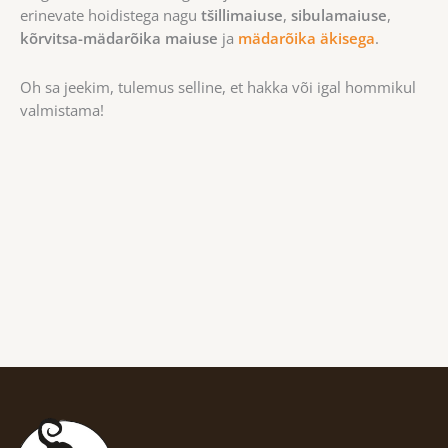
erinevate hoidistega nagu
tšillimaiuse
,
sibulamaiuse
,
kõrvitsa-mädarõika maiuse
ja
mädarõika äkisega
.
Oh sa jeekim, tulemus selline, et hakka või igal hommikul
valmistama!