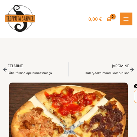
Skip
to
content
0,00
€
Prev
Nex
EELMINE
JÄRGMINE
Lõhe tšillise apelsinikastmega
Kulebjaaka moodi kalapirukas
S