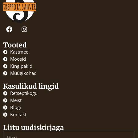
F
I
a
n
c
s
e
t
Tooted
b
a
Kastmed
o
g
Moosid
o
r
Kingipakid
k
a
Müügikohad
m
Kasulikud lingid
Retseptikogu
Meist
Blogi
Kontakt
Liitu uudiskirjaga
Name