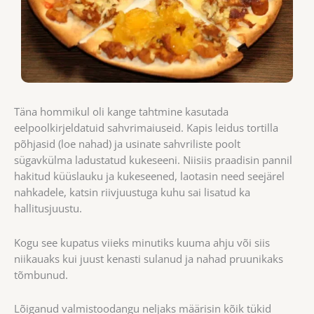
Täna hommikul oli kange tahtmine kasutada
eelpoolkirjeldatuid sahvrimaiuseid. Kapis leidus tortilla
põhjasid (loe nahad) ja usinate sahvriliste poolt
sügavkülma ladustatud kukeseeni. Niisiis praadisin pannil
hakitud küüslauku ja kukeseened, laotasin need seejärel
nahkadele, katsin riivjuustuga kuhu sai lisatud ka
hallitusjuustu.
Kogu see kupatus viieks minutiks kuuma ahju või siis
niikauaks kui juust kenasti sulanud ja nahad pruunikaks
tõmbunud.
Lõiganud valmistoodangu neljaks määrisin kõik tükid