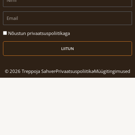
Email
Nõustun
Nõustun privaatsuspoliitikaga
privaatsuspoliitikaga
LIITUN
© 2026 Treppoja Sahver
Privaatsuspoliitika
Müügitingimused