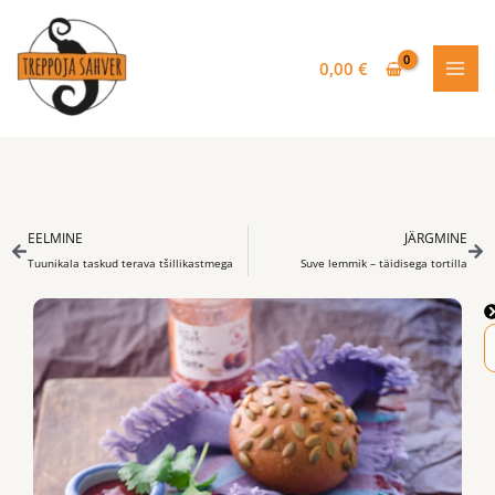
Skip
to
content
0,00
€
Prev
Nex
EELMINE
JÄRGMINE
Tuunikala taskud terava tšillikastmega
Suve lemmik – täidisega tortilla
S