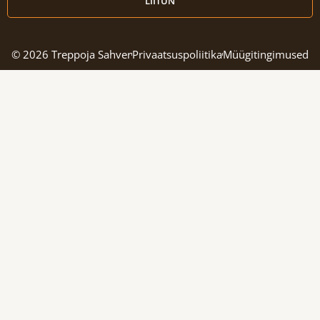
LIITUN
© 2026 Treppoja Sahver
Privaatsuspoliitika
Müügitingimused