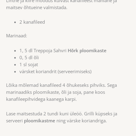
Lihtne ja kiire moodus kuivast kanafileest mahlane ja
maitsev õhtueine valmistada.
2 kanafileed
Marinaad:
1, 5 dl Treppoja Sahvri
Hõrk ploomikaste
0, 5 dl õli
1 sl sojat
värsket koriandrit (serveerimiseks)
Lõika mõlemad kanafileed 4 õhukeseks pihviks. Sega
marinaadiks ploomikaste, õli ja soja, pane koos
kanafileepihvidega kaanega karpi.
Lase maitsestuda 2 tundi kuni üleöö. Grilli küpseks ja
serveeri
ploomikastme
ning värske koriandriga.