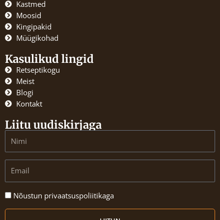
b
a
Kastmed
o
g
Moosid
o
r
Kingipakid
k
a
Müügikohad
m
Kasulikud lingid
Retseptikogu
Meist
Blogi
Kontakt
Liitu uudiskirjaga
Name
Email
Nõustun
Nõustun privaatsuspoliitikaga
privaatsuspoliitikaga