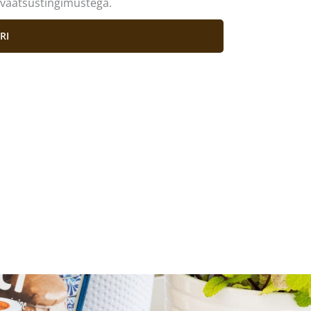
ivaatsustingimustega.
RI