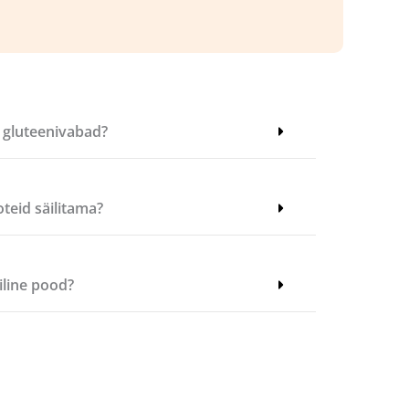
n gluteenivabad?
teid säilitama?
siline pood?