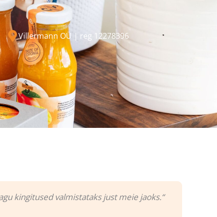
Villermann OÜ | reg 12278396
nagu kingitused valmistataks just meie jaoks.“