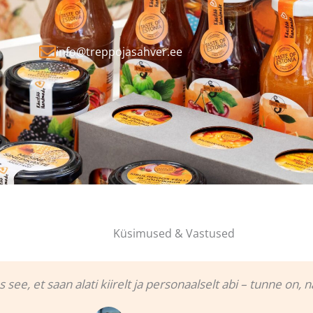
info@treppojasahver.ee
Küsimused & Vastused
see, et saan alati kiirelt ja personaalselt abi – tunne on, 