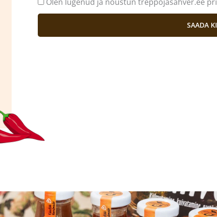
Olen lugenud ja nõustun treppojasahver.ee pr
g
e
SAADA KI