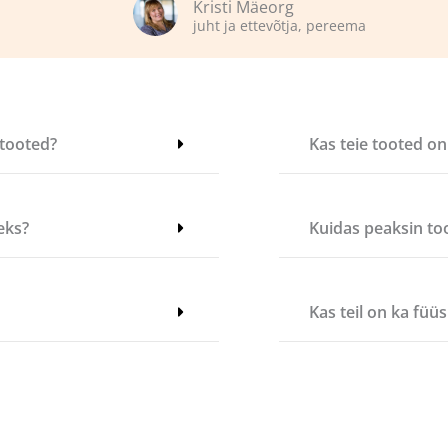
Kristi Mäeorg
juht ja ettevõtja, pereema
 tooted?
Kas teie tooted o
eks?
Kuidas peaksin too
Kas teil on ka füü